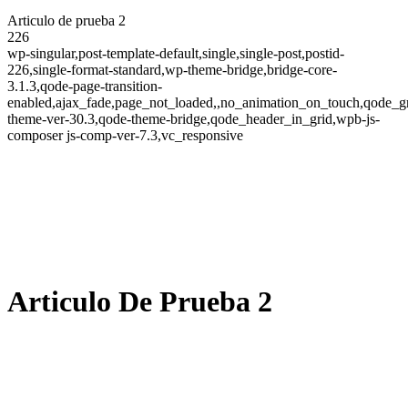
Articulo de prueba 2
226
wp-singular,post-template-default,single,single-post,postid-
226,single-format-standard,wp-theme-bridge,bridge-core-
3.1.3,qode-page-transition-
enabled,ajax_fade,page_not_loaded,,no_animation_on_touch,qode_g
theme-ver-30.3,qode-theme-bridge,qode_header_in_grid,wpb-js-
composer js-comp-ver-7.3,vc_responsive
Articulo De Prueba 2