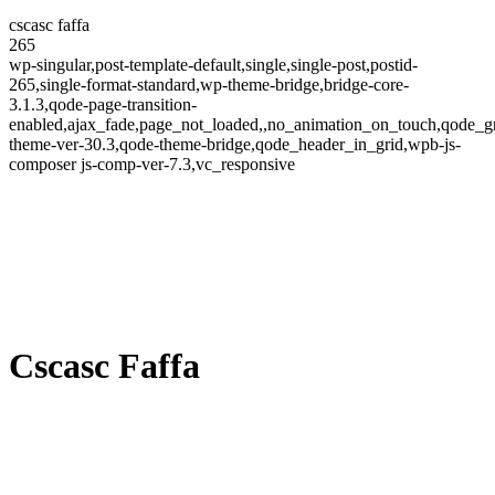
cscasc faffa
265
wp-singular,post-template-default,single,single-post,postid-
265,single-format-standard,wp-theme-bridge,bridge-core-
3.1.3,qode-page-transition-
enabled,ajax_fade,page_not_loaded,,no_animation_on_touch,qode_g
theme-ver-30.3,qode-theme-bridge,qode_header_in_grid,wpb-js-
composer js-comp-ver-7.3,vc_responsive
Cscasc Faffa