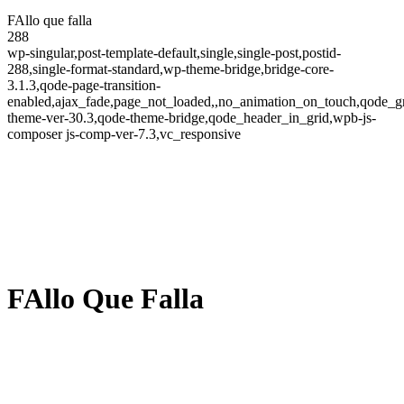
FAllo que falla
288
wp-singular,post-template-default,single,single-post,postid-
288,single-format-standard,wp-theme-bridge,bridge-core-
3.1.3,qode-page-transition-
enabled,ajax_fade,page_not_loaded,,no_animation_on_touch,qode_g
theme-ver-30.3,qode-theme-bridge,qode_header_in_grid,wpb-js-
composer js-comp-ver-7.3,vc_responsive
FAllo Que Falla