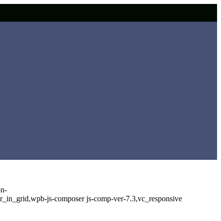
on-
_in_grid,wpb-js-composer js-comp-ver-7.3,vc_responsive