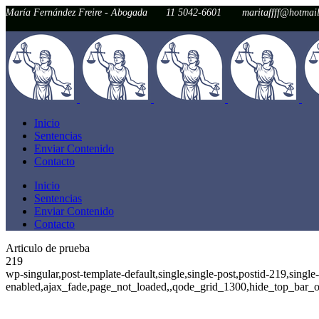
María Fernández Freire - Abogada
11 5042-6601
maritaffff@hotmai
Inicio
Sentencias
Enviar Contenido
Contacto
Inicio
Sentencias
Enviar Contenido
Contacto
Articulo de prueba
219
wp-singular,post-template-default,single,single-post,postid-219,singl
enabled,ajax_fade,page_not_loaded,,qode_grid_1300,hide_top_bar_o